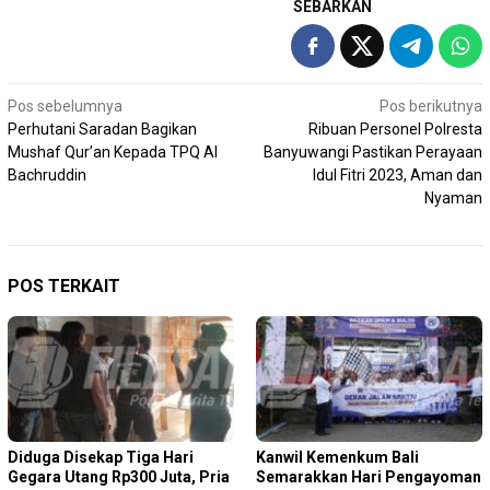
SEBARKAN
Navigasi
Pos sebelumnya
Pos berikutnya
Perhutani Saradan Bagikan
Ribuan Personel Polresta
pos
Mushaf Qur’an Kepada TPQ Al
Banyuwangi Pastikan Perayaan
Bachruddin
Idul Fitri 2023, Aman dan
Nyaman
POS TERKAIT
Diduga Disekap Tiga Hari
Kanwil Kemenkum Bali
Gegara Utang Rp300 Juta, Pria
Semarakkan Hari Pengayoman