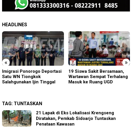
HEADLINES
«
»
19 Siswa Sakit Bersamaan,
Sambut HUT RI ke-81 di
Wartawan Sempat Terhalang
Gunung Sanggabuana, KPU
Masuk ke Ruang UGD
Karawang Jaga Stamina
Menuju Pemilu 2029
TAG:
TUNTASKAN
21 Lapak di Eks Lokalisasi Krengseng
Diratakan, Pemkab Sidoarjo Tuntaskan
Penataan Kawasan