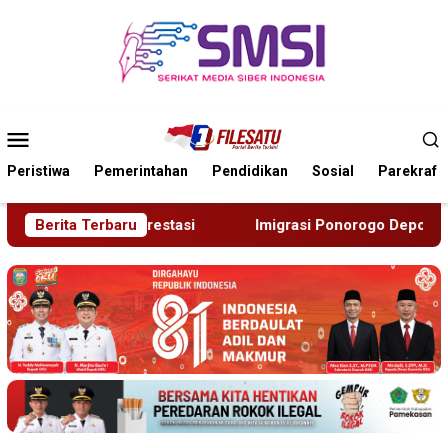
Loncat
ke
konten
Menu
Mobile
Peristiwa
Pemerintahan
Pendidikan
Sosial
Parekraf
Imigrasi Ponorogo Deportasi Satu WN Tiongkok Salahgunak
Berita Terbaru