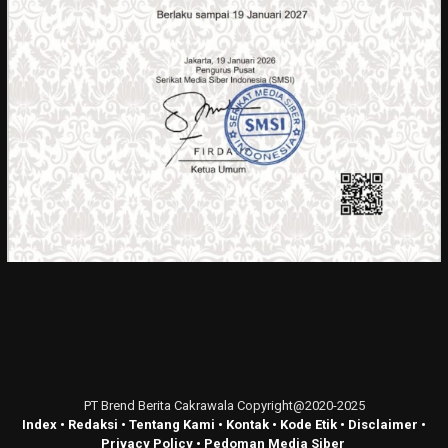
PT Brend Berita Cakrawala Copyright@2020-2025
Index
•
Redaksi
•
Tentang Kami
•
Kontak
•
Kode Etik
•
Disclaimer
•
Privacy Policy
•
Pedoman Media Siber