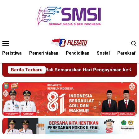
Loncat
ke
konten
Menu
Mobile
Peristiwa
Pemerintahan
Pendidikan
Sosial
Parekraf
arakkan Hari Pengayoman ke-81
Berita Terbaru
Tragedi Proyek Masjid