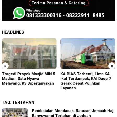
HEADLINES
«
»
Tragedi Proyek Masjid MIN 5
KA BIAS Terhenti, Lima KA
Madiun: Satu Nyawa
Ikut Terdampak, KAI Daop 7
Melayang, K3 Dipertanyakan
Gerak Cepat Pulihkan
Layanan
TAG:
TERTAHAN
Pembatalan Mendadak, Ratusan Jemaah Haji
Banyuwangi Tertahan di Jeddah