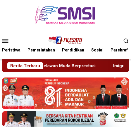
Loncat
ke
konten
Menu
Mobile
Peristiwa
Pemerintahan
Pendidikan
Sosial
Parekraf
uda Berprestasi
Berita Terbaru
Imigrasi Ponorogo Deportasi Satu WN