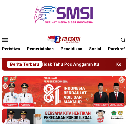
Loncat
ke
konten
Menu
Mobile
Peristiwa
Pemerintahan
Pendidikan
Sosial
Parekraf
 Anggaran Itu
Berita Terbaru
Kolaborasi Keren Camat dan PT BSI, Bant