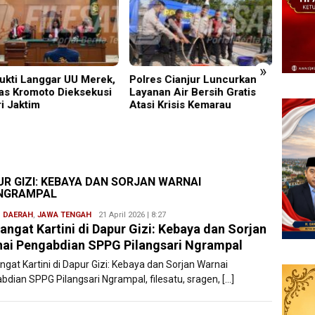
»
ukti Langgar UU Merek,
Polres Cianjur Luncurkan
Disam
as Kromoto Dieksekusi
Layanan Air Bersih Gratis
Lampa
ri Jaktim
Atasi Krisis Kemarau
Jepan
Penge
Kulon
UR GIZI: KEBAYA DAN SORJAN WARNAI
 NGRAMPAL
,
DAERAH
,
JAWA TENGAH
Redaksi
21 April 2026 | 8:27
ngat Kartini di Dapur Gizi: Kebaya dan Sorjan
Filesatu
ai Pengabdian SPPG Pilangsari Ngrampal
gat Kartini di Dapur Gizi: Kebaya dan Sorjan Warnai
bdian SPPG Pilangsari Ngrampal, filesatu, sragen, […]