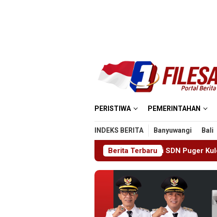
Loncat
ke
konten
PERISTIWA
PEMERINTAHAN
INDEKS BERITA
Banyuwangi
Bali
rbagi Pengetahuan di SDN Puger Kulon 01
Berita Terbaru
Hasil Medias