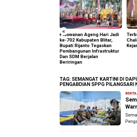
«
il Mediasi Dinilai “Nol”,
Pisowanan Ageng Hari Jadi
Terb
rga Desa Kurup Siap
ke-702 Kabupaten Blitar,
Chal
ar Aksi ke PT KIT
Bupati Rijanto Tegaskan
Keja
Pembangunan Infrastruktur
Dan SDM Berjalan
Beriringan
TAG:
SEMANGAT KARTINI DI DAP
PENGABDIAN SPPG PILANGSARI
BERITA
Sema
Warn
Seman
Penga