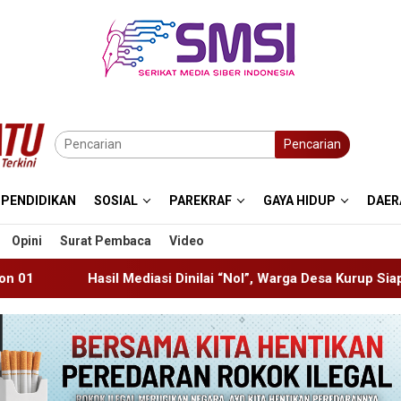
Pencarian
PENDIDIKAN
SOSIAL
PAREKRAF
GAYA HIDUP
DAER
Opini
Surat Pembaca
Video
i Dinilai “Nol”, Warga Desa Kurup Siap Gelar Aksi ke PT KIT