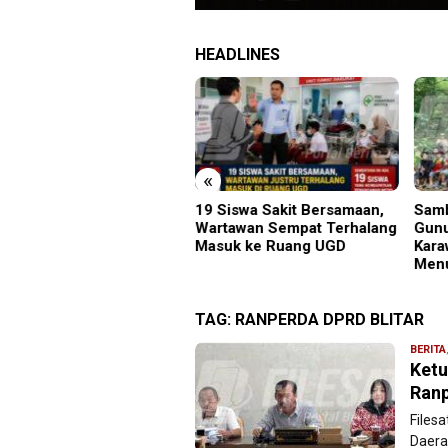
HEADLINES
«
grasi Ponorogo Deportasi
19 Siswa Sakit Bersamaan,
Samb
tu WN Tiongkok
Wartawan Sempat Terhalang
Gunu
ahgunakan Ijin Tinggal
Masuk ke Ruang UGD
Kara
Menu
TAG:
RANPERDA DPRD BLITAR
BERITA
Ketu
Ranp
Filesa
Daera