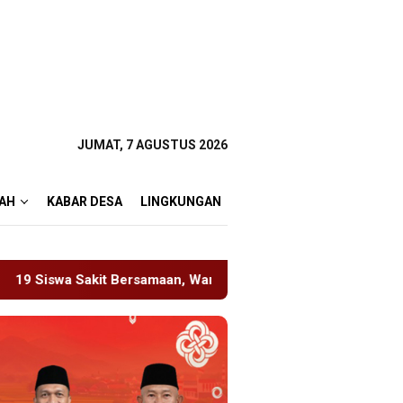
JUMAT, 7 AGUSTUS 2026
AH
KABAR DESA
LINGKUNGAN
an, Wartawan Sempat Terhalang Masuk ke Ruang UGD
S