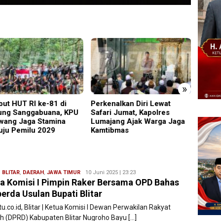
»
ut HUT RI ke-81 di
Perkenalkan Diri Lewat
PMR W
ng Sanggabuana, KPU
Safari Jumat, Kapolres
Gelar
wang Jaga Stamina
Lumajang Ajak Warga Jaga
Ajang
ju Pemilu 2029
Kamtibmas
Relaw
,
BLITAR
,
DAERAH
,
JAWA TIMUR
Redaksi
10 Juni 2025 | 23:23
a Komisi I Pimpin Raker Bersama OPD Bahas
Filesatu
erda Usulan Bupati Blitar
tu.co.id, Blitar | Ketua Komisi I Dewan Perwakilan Rakyat
h (DPRD) Kabupaten Blitar Nugroho Bayu […]