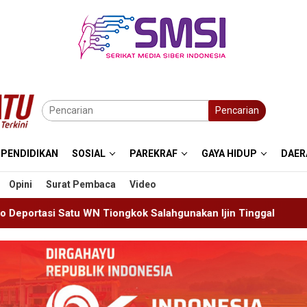
Pencarian
PENDIDIKAN
SOSIAL
PAREKRAF
GAYA HIDUP
DAER
Opini
Surat Pembaca
Video
kok Salahgunakan Ijin Tinggal
19 Siswa Sakit Bersama