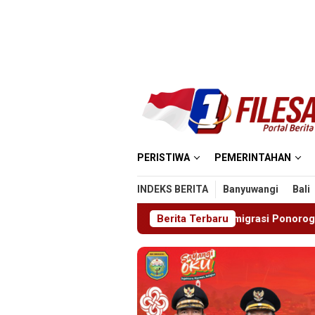
Loncat
ke
konten
PERISTIWA
PEMERINTAHAN
INDEKS BERITA
Banyuwangi
Bali
erprestasi
Imigrasi Ponorogo Deportasi Satu WN Tiong
Berita Terbaru