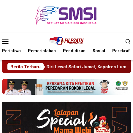
Loncat
ke
konten
Menu
Mobile
Peristiwa
Pemerintahan
Pendidikan
Sosial
Parekraf
wat Safari Jumat, Kapolres Lumajang Ajak Warga Jaga Kamtibma
Berita Terbaru