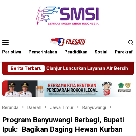
Loncat
ke
konten
Menu
Mobile
Peristiwa
Pemerintahan
Pendidikan
Sosial
Parekraf
kan Layanan Air Bersih Gratis Atasi Krisis Kemarau
Berita Terbaru
Sida
Beranda
Daerah
Jawa Timur
Banyuwangi
Program Banyuwangi Berbagi, Bupati
Ipuk: Bagikan Daging Hewan Kurban