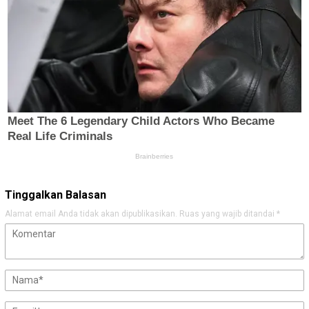
Tinggalkan Balasan
Alamat email Anda tidak akan dipublikasikan.
Ruas yang wajib ditandai
*