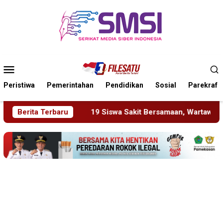
Loncat
ke
konten
Menu
Mobile
Peristiwa
Pemerintahan
Pendidikan
Sosial
Parekraf
9 Siswa Sakit Bersamaan, Wartawan Sempat Terhalang Masuk 
Berita Terbaru