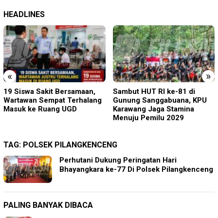
HEADLINES
«
»
Sambut HUT RI ke-81 di
Perkenalkan Diri Lewat Safari
Gunung Sanggabuana, KPU
Jumat, Kapolres Lumajang
Karawang Jaga Stamina
Ajak Warga Jaga Kamtibmas
Menuju Pemilu 2029
TAG:
POLSEK PILANGKENCENG
Perhutani Dukung Peringatan Hari
Bhayangkara ke-77 Di Polsek Pilangkenceng
PALING BANYAK DIBACA