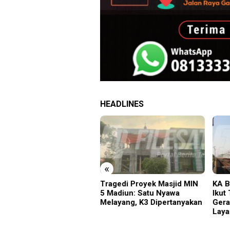
HEADLINES
«
nwil Kemenkum Bali
Tragedi Proyek Masjid MIN
KA B
marakkan Hari
5 Madiun: Satu Nyawa
Ikut
ngayoman ke-81
Melayang, K3 Dipertanyakan
Gera
Laya