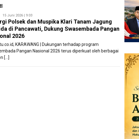
I
Ryan
15 Juni 2026 | 9:03
rgi Polsek dan Muspika Klari Tanam Jagung
Karawang
ida di Pancawati, Dukung Swasembada Pangan
onal 2026
atu.co.id, KARAWANG | Dukungan terhadap program
mbada Pangan Nasional 2026 terus diperkuat oleh berbagai
n […]