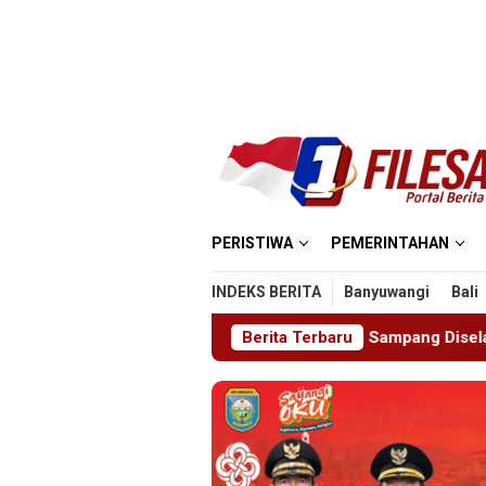
Loncat
ke
konten
PERISTIWA
PEMERINTAHAN
INDEKS BERITA
Banyuwangi
Bali
0 Juta, Pria Ketapang Sampang Diselamatkan Polisi
Berita Terbaru
Kan