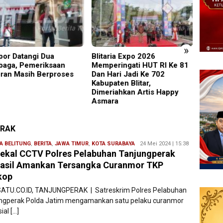
»
por Datangi Dua
Blitaria Expo 2026
19 Sis
aga, Pemeriksaan
Memperingati HUT RI Ke 81
Warta
ran Masih Berproses
Dan Hari Jadi Ke 702
Masuk
Kabupaten Blitar,
Dimeriahkan Artis Happy
Asmara
ERAK
A BELITUNG
,
BERITA
,
JAWA TIMUR
,
KOTA SURABAYA
Redaksi
24 Mei 2024 | 15:38
ekal CCTV Polres Pelabuhan Tanjungperak
Filesatu
asil Amankan Tersangka Curanmor TKP
kop
ATU.CO.ID, TANJUNGPERAK | Satreskrim Polres Pelabuhan
ngperak Polda Jatim mengamankan satu pelaku curanmor
ial […]