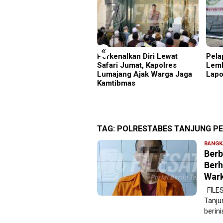
«
but HUT RI ke-81 di
Perkenalkan Diri Lewat
Pela
nung Sanggabuana, KPU
Safari Jumat, Kapolres
Lemb
rawang Jaga Stamina
Lumajang Ajak Warga Jaga
Lapo
nuju Pemilu 2029
Kamtibmas
TAG:
POLRESTABES TANJUNG P
BANGK
Berb
Berh
War
FILES
Tanju
berinis