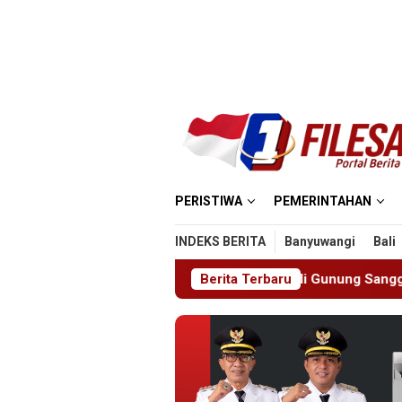
Loncat
ke
konten
PERISTIWA
PEMERINTAHAN
INDEKS BERITA
Banyuwangi
Bali
Sambut HUT RI ke-81 di Gunung Sanggabuana, KPU Karawang 
Berita Terbaru