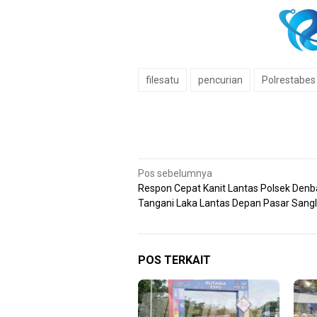
filesatu
pencurian
Polrestabes
Navigasi
Pos sebelumnya
Respon Cepat Kanit Lantas Polsek Denb
pos
Tangani Laka Lantas Depan Pasar Sang
POS TERKAIT