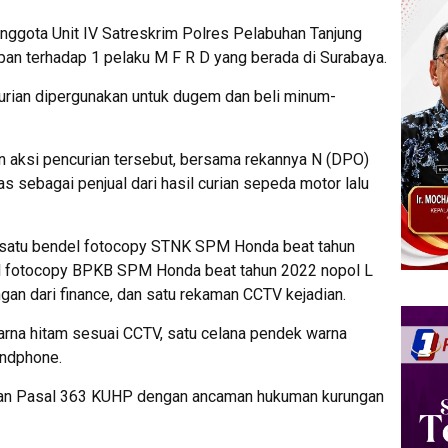
Anggota Unit IV Satreskrim Polres Pelabuhan Tanjung
an terhadap 1 pelaku M F R D yang berada di Surabaya.
curian dipergunakan untuk dugem dan beli minum-
 aksi pencurian tersebut, bersama rekannya N (DPO)
s sebagai penjual dari hasil curian sepeda motor lalu
an satu bendel fotocopy STNK SPM Honda beat tahun
l fotocopy BPKB SPM Honda beat tahun 2022 nopol L
gan dari finance, dan satu rekaman CCTV kejadian.
arna hitam sesuai CCTV, satu celana pendek warna
andphone.
ngan Pasal 363 KUHP dengan ancaman hukuman kurungan