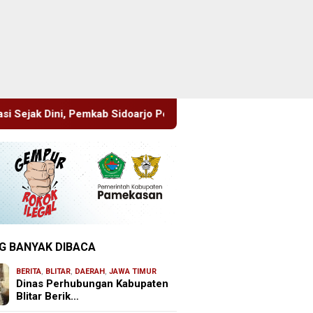
arjo Perkuat Pencegahan HIV di Kalangan Remaja
Pimrus
G BANYAK DIBACA
BERITA
,
BLITAR
,
DAERAH
,
JAWA TIMUR
Dinas Perhubungan Kabupaten
Blitar Berik…