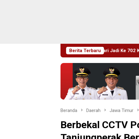
HUT RI Ke 81 Dan Hari Jadi Ke 702 Kabupaten Blitar, Dimeriahk
Berita Terbaru
Beranda
Daerah
Jawa Timur
Berbekal CCTV P
Tanjungperak Be