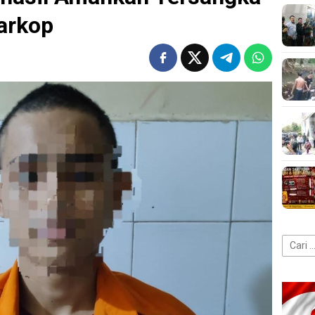
arkop
Cari
untuk: