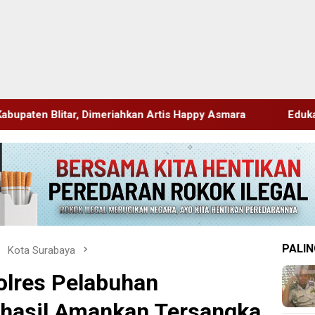
an Artis Happy Asmara
Edukasi Sejak Dini, Pemkab Sido
PALIN
Kota Surabaya
olres Pelabuhan
rhasil Amankan Tersangka