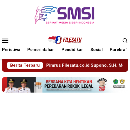
Loncat
ke
konten
Menu
Mobile
Peristiwa
Pemerintahan
Pendidikan
Sosial
Parekraf
mrus Filesatu.co.id Supono, S.H. Menuju Tanah Suci, Manajeme
Berita Terbaru