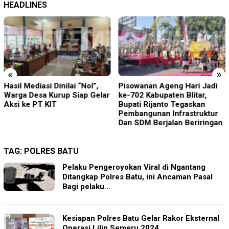
HEADLINES
«
»
Hasil Mediasi Dinilai “Nol”,
Pisowanan Ageng Hari Jadi
Warga Desa Kurup Siap Gelar
ke-702 Kabupaten Blitar,
Aksi ke PT KIT
Bupati Rijanto Tegaskan
Pembangunan Infrastruktur
Dan SDM Berjalan Beriringan
TAG:
POLRES BATU
Pelaku Pengeroyokan Viral di Ngantang
Ditangkap Polres Batu, ini Ancaman Pasal
Bagi pelaku…
Kesiapan Polres Batu Gelar Rakor Eksternal
Operasi Lilin Semeru 2024