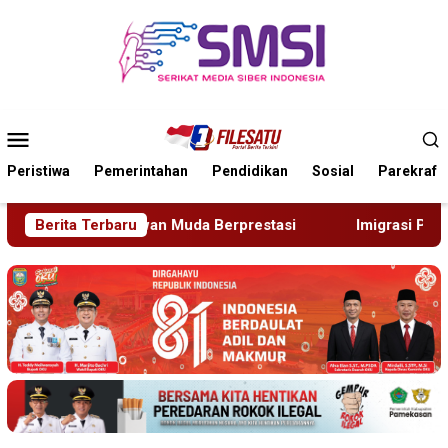
Loncat
ke
konten
Menu
Mobile
Peristiwa
Pemerintahan
Pendidikan
Sosial
Parekraf
erprestasi
Berita Terbaru
Imigrasi Ponorogo Deportasi Satu WN Tiong