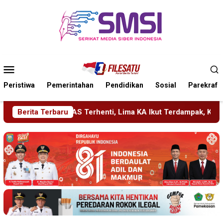
Loncat
ke
konten
Menu
Mobile
Peristiwa
Pemerintahan
Pendidikan
Sosial
Parekraf
nti, Lima KA Ikut Terdampak, KAI Daop 7 Gerak Cepat Pulihkan
Berita Terbaru