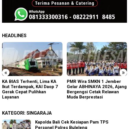
HEADLINES
«
»
PMR Wira SMKN 1 Jember
Imigrasi Ponorogo Deportasi
Gelar ABHINAYA 2026, Ajang
Satu WN Tiongkok
Bergengsi Cetak Relawan
Salahgunakan Ijin Tinggal
Muda Berprestasi
KATEGORI:
SINGARAJA
Kapolda Bali Cek Kesiapan Pam TPS
Personel Polres Buleleng