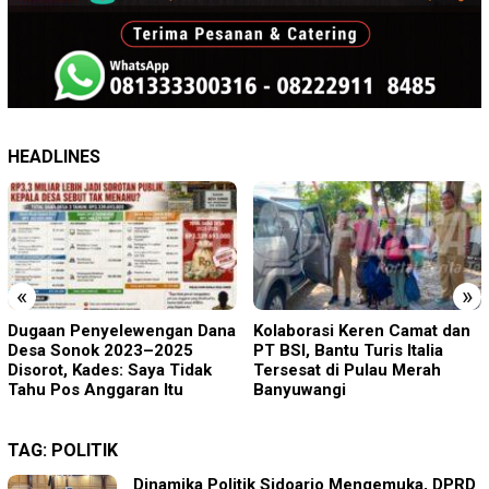
HEADLINES
«
»
Kolaborasi Keren Camat dan
Polsek Jenggawah Berhasil
PT BSI, Bantu Turis Italia
Ungkap Sindikat Pengelapan
Tersesat di Pulau Merah
Mobil Rental
Banyuwangi
TAG:
POLITIK
Dinamika Politik Sidoarjo Mengemuka, DPRD