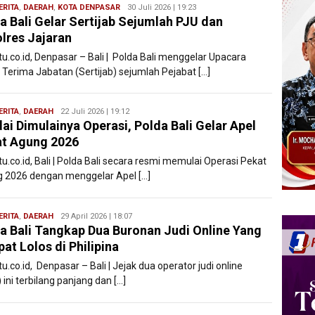
ERITA
,
DAERAH
,
KOTA DENPASAR
Redaksi
30 Juli 2026 | 19:23
a Bali Gelar Sertijab Sejumlah PJU dan
Filesatu
lres Jajaran
tu.co.id, Denpasar – Bali | Polda Bali menggelar Upacara
 Terima Jabatan (Sertijab) sejumlah Pejabat […]
ERITA
,
DAERAH
Redaksi
22 Juli 2026 | 19:12
ai Dimulainya Operasi, Polda Bali Gelar Apel
Filesatu
t Agung 2026
tu.co.id, Bali | Polda Bali secara resmi memulai Operasi Pekat
 2026 dengan menggelar Apel […]
ERITA
,
DAERAH
Bentar
29 April 2026 | 18:07
a Bali Tangkap Dua Buronan Judi Online Yang
Bali
at Lolos di Philipina
tu.co.id, Denpasar – Bali | Jejak dua operator judi online
) ini terbilang panjang dan […]