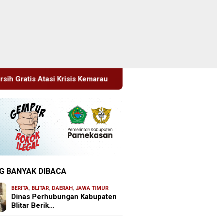
arau
Sidang Tipiring, Penjual Miras Hasil Razia Divonis 
G BANYAK DIBACA
BERITA
,
BLITAR
,
DAERAH
,
JAWA TIMUR
Dinas Perhubungan Kabupaten
Blitar Berik…