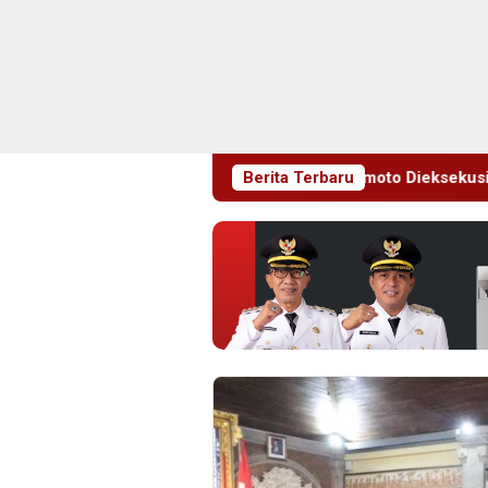
 Merek, Chalas Kromoto Dieksekusi Kejari Jaktim
Berita Terbaru
Polres