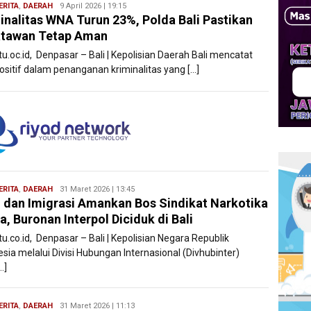
ERITA
,
DAERAH
Bentar
9 April 2026 | 19:15
inalitas WNA Turun 23%, Polda Bali Pastikan
Bali
atawan Tetap Aman
tu.oc.id, Denpasar – Bali | Kepolisian Daerah Bali mencatat
positif dalam penanganan kriminalitas yang […]
ERITA
,
DAERAH
Bentar
31 Maret 2026 | 13:45
i dan Imigrasi Amankan Bos Sindikat Narkotika
Bali
a, Buronan Interpol Diciduk di Bali
tu.co.id, Denpasar – Bali | Kepolisian Negara Republik
sia melalui Divisi Hubungan Internasional (Divhubinter)
…]
ERITA
,
DAERAH
Bentar
31 Maret 2026 | 11:13