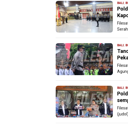
BALI
,
B
Pold
Kapo
Filesa
Serah
BALI
,
B
Tand
Peka
Filesa
Agung
BALI
,
B
Pold
semp
Filesa
(judol