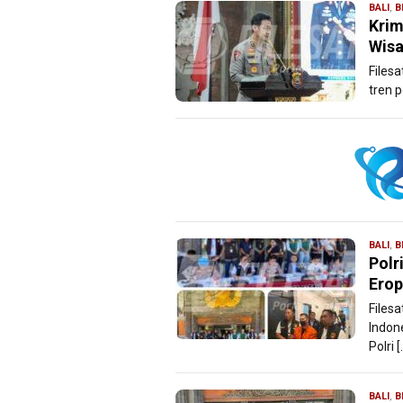
BALI
,
B
Krim
Wis
Filesa
tren 
BALI
,
B
Polr
Erop
Filesa
Indone
Polri [
BALI
,
B