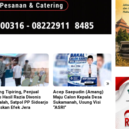
»
 Saepudin (Amang)
Bocorkan Isi Mediasi
Terbu
 Calon Kepala Desa
Perkara Togar Situmorang,
Chala
manah, Usung Visi
Ini Sanksi Tegas Yang
Kejari
I”
Menjerat Advokat