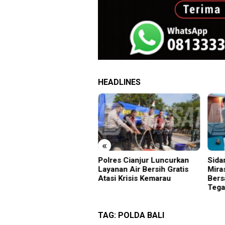
HEADLINES
«
res Cianjur Luncurkan
Sidang Tipiring, Penjual
Acep
anan Air Bersih Gratis
Miras Hasil Razia Divonis
Maju
si Krisis Kemarau
Bersalah, Satpol PP Sidoarjo
Suka
Tegaskan Efek Jera
“ASR
TAG:
POLDA BALI