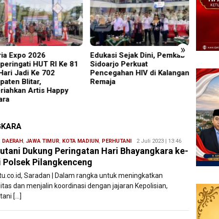
»
asi Sejak Dini, Pemkab
Pimrus Filesatu.co.id
Perken
arjo Perkuat
Supono, S.H. Menuju Tanah
Safari
egahan HIV di Kalangan
Suci, Manajemen Pastikan
Lumaj
aja
Pelayanan Berita Tetap
Kamti
Maksimal
GKARA
,
DAERAH
,
JAWA TIMUR
,
KOTA MADIUN
,
PERHUTANI
Redaksi
2 Juli 2023 | 13:46
utani Dukung Peringatan Hari Bhayangkara ke-
Filesatu
i Polsek Pilangkenceng
atu.co.id, Saradan | Dalam rangka untuk meningkatkan
itas dan menjalin koordinasi dengan jajaran Kepolisian,
ani […]