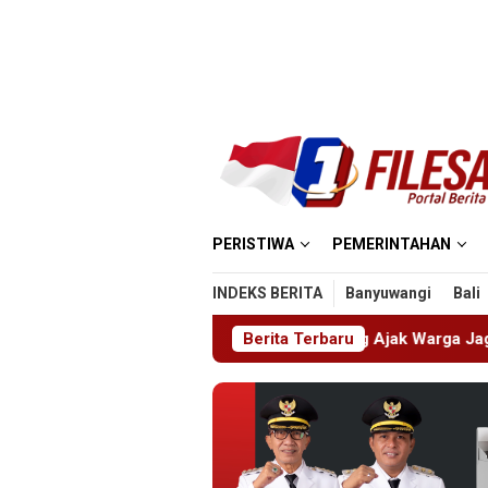
Loncat
ke
konten
PERISTIWA
PEMERINTAHAN
INDEKS BERITA
Banyuwangi
Bali
at, Kapolres Lumajang Ajak Warga Jaga Kamtibmas
Berita Terbaru
Pela