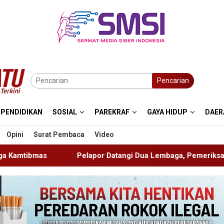
Pencarian
PENDIDIKAN
SOSIAL
PAREKRAF
GAYA HIDUP
DAER
Opini
Surat Pembaca
Video
por Datangi Dua Lembaga, Pemeriksaan Laporan Masih Berpros