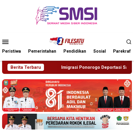
Loncat
ke
konten
Menu
Mobile
Peristiwa
Pemerintahan
Pendidikan
Sosial
Parekraf
grasi Ponorogo Deportasi Satu WN Tiongkok Salahgunakan Ijin
Berita Terbaru