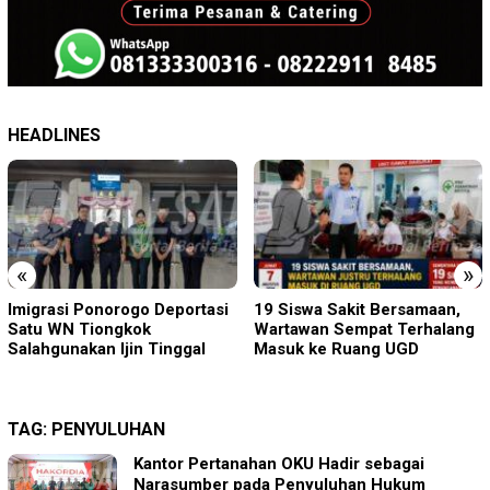
HEADLINES
«
»
19 Siswa Sakit Bersamaan,
Sambut HUT RI ke-81 di
Wartawan Sempat Terhalang
Gunung Sanggabuana, KPU
Masuk ke Ruang UGD
Karawang Jaga Stamina
Menuju Pemilu 2029
TAG:
PENYULUHAN
Kantor Pertanahan OKU Hadir sebagai
Narasumber pada Penyuluhan Hukum