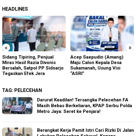
HEADLINES
«
»
Sidang Tipiring, Penjual
Acep Saepudin (Amang)
Miras Hasil Razia Divonis
Maju Calon Kepala Desa
Bersalah, Satpol PP Sidoarjo
Sukamanah, Usung Visi
Tegaskan Efek Jera
“ASRI”
TAG:
PELECEHAN
Darurat Keadilan! Tersangka Pelecehan FA
Masih Bebas Berkeliaran, KPAP Serbu Polda
Metro Jaya: Seret ke Penjara!
Berangkat Kerja Pamit Istri Cari Rizki Di Jalan