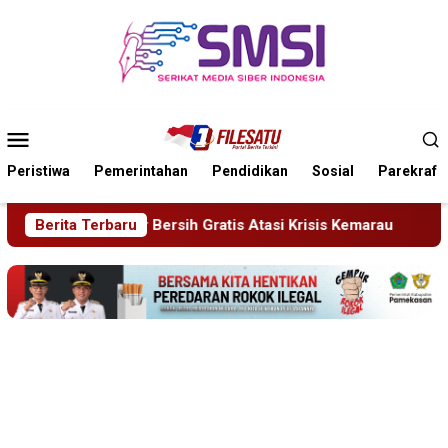
Loncat
ke
konten
Menu
Mobile
Peristiwa
Pemerintahan
Pendidikan
Sosial
Parekraf
Gratis Atasi Krisis Kemarau
Berita Terbaru
Sidang Tipiring, Penjual Mi