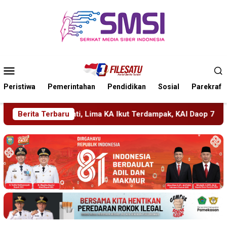
Loncat
ke
konten
Menu
Mobile
Peristiwa
Pemerintahan
Pendidikan
Sosial
Parekraf
KA Ikut Terdampak, KAI Daop 7 Gerak Cepat Pulihkan Layanan
Berita Terbaru