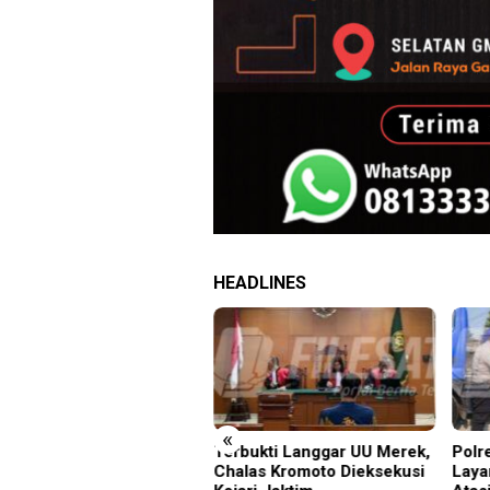
HEADLINES
«
bukti Langgar UU Merek,
Polres Cianjur Luncurkan
Sida
las Kromoto Dieksekusi
Layanan Air Bersih Gratis
Mira