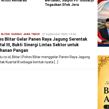
alah, Satpol PP Sidoarjo
Sukamanah, Usung Visi
Bupati
skan Efek Jera
“ASRI”
Pemba
Dan S
Beriri
,
BLITAR
,
DAERAH
,
JAWA TIMUR
Redaksi
27 September 2025 | 14:44
es Blitar Gelar Panen Raya Jagung Serentak
Filesatu
tal III, Bukti Sinergi Lintas Sektor untuk
ahanan Pangan
tu.co.id, Blitar | Polres Blitar menggelar Panen Raya Jagung
ak Kuartal III sebagai bentuk nyata […]