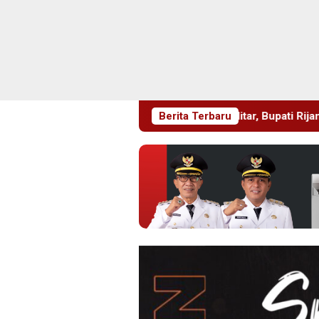
ke-702 Kabupaten Blitar, Bupati Rijanto Tegaskan Pembangunan
Berita Terbaru