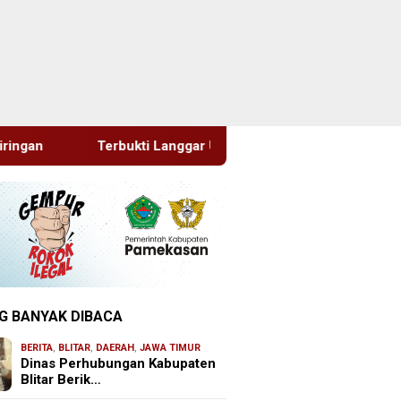
nggar UU Merek, Chalas Kromoto Dieksekusi Kejari Jaktim
G BANYAK DIBACA
BERITA
,
BLITAR
,
DAERAH
,
JAWA TIMUR
Dinas Perhubungan Kabupaten
Blitar Berik…