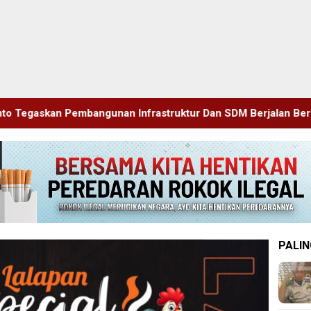
 Infrastruktur Dan SDM Berjalan Beriringan
Terbukti La
PALIN