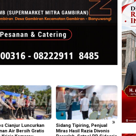
»
ng Tipiring, Penjual
Acep Saepudin (Amang)
Pisow
s Hasil Razia Divonis
Maju Calon Kepala Desa
ke-702