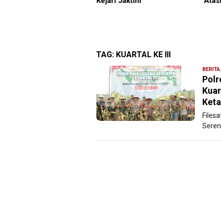
ari Jaktim
Atasi Krisis Kemarau
Bers
Tega
TAG:
KUARTAL KE III
BERITA
Polr
Kuar
Ket
Filesa
Serent