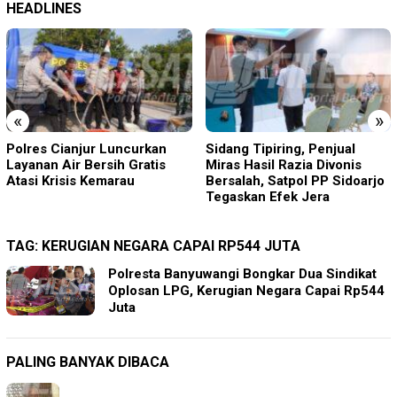
HEADLINES
«
»
Sidang Tipiring, Penjual
Acep Saepudin (Amang)
Miras Hasil Razia Divonis
Maju Calon Kepala Desa
Bersalah, Satpol PP Sidoarjo
Sukamanah, Usung Visi
Tegaskan Efek Jera
“ASRI”
TAG:
KERUGIAN NEGARA CAPAI RP544 JUTA
Polresta Banyuwangi Bongkar Dua Sindikat
Oplosan LPG, Kerugian Negara Capai Rp544
Juta
PALING BANYAK DIBACA