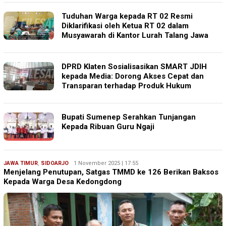
Tuduhan Warga kepada RT 02 Resmi
Diklarifikasi oleh Ketua RT 02 dalam
Musyawarah di Kantor Lurah Talang Jawa
DPRD Klaten Sosialisasikan SMART JDIH
kepada Media: Dorong Akses Cepat dan
Transparan terhadap Produk Hukum
Bupati Sumenep Serahkan Tunjangan
Kepada Ribuan Guru Ngaji
JAWA TIMUR
,
SIDOARJO
Ryan
1 November 2025 | 17:55
Menjelang Penutupan, Satgas TMMD ke 126 Berikan Baksos
Karawang
Kepada Warga Desa Kedongdong