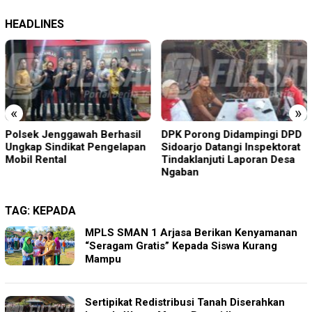
HEADLINES
«
»
Polsek Jenggawah Berhasil
DPK Porong Didampingi DPD
Ungkap Sindikat Pengelapan
Sidoarjo Datangi Inspektorat
Mobil Rental
Tindaklanjuti Laporan Desa
Ngaban
TAG:
KEPADA
MPLS SMAN 1 Arjasa Berikan Kenyamanan
“Seragam Gratis” Kepada Siswa Kurang
Mampu
Sertipikat Redistribusi Tanah Diserahkan