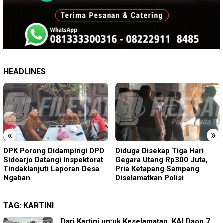
HEADLINES
«
»
Diduga Disekap Tiga Hari
Kanwil Kemenkum Bali
Gegara Utang Rp300 Juta,
Semarakkan Hari
Pria Ketapang Sampang
Pengayoman ke-81
Diselamatkan Polisi
TAG:
KARTINI
Dari Kartini untuk Keselamatan, KAI Daop 7