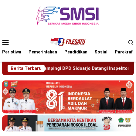
Loncat
ke
konten
Menu
Mobile
Peristiwa
Pemerintahan
Pendidikan
Sosial
Parekraf
i DPD Sidoarjo Datangi Inspektorat Tindaklanjuti Laporan Des
Berita Terbaru