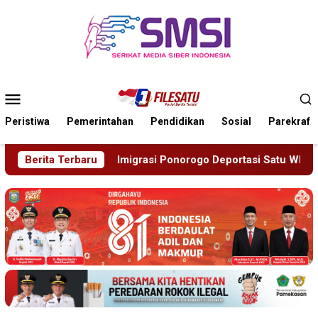
Loncat
ke
konten
Menu
Mobile
Peristiwa
Pemerintahan
Pendidikan
Sosial
Parekraf
i Ponorogo Deportasi Satu WN Tiongkok Salahgunakan Ijin Tin
Berita Terbaru