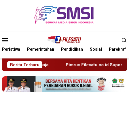
Loncat
ke
konten
Menu
Mobile
Peristiwa
Pemerintahan
Pendidikan
Sosial
Parekraf
Berita Terbaru
Pimrus Filesatu.co.id Supono, S.H. Menuju Tanah Suci, M