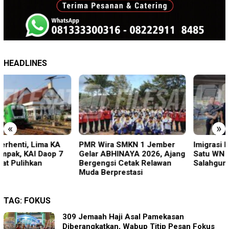
HEADLINES
«
»
PMR Wira SMKN 1 Jember
Imigrasi Ponorogo Deportasi
Gelar ABHINAYA 2026, Ajang
Satu WN Tiongkok
Bergengsi Cetak Relawan
Salahgunakan Ijin Tinggal
Muda Berprestasi
TAG:
FOKUS
309 Jemaah Haji Asal Pamekasan
Diberangkatkan, Wabup Titip Pesan Fokus