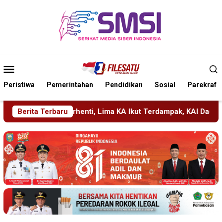
Loncat
ke
konten
Menu
Mobile
Peristiwa
Pemerintahan
Pendidikan
Sosial
Parekraf
ima KA Ikut Terdampak, KAI Daop 7 Gerak Cepat Pulihkan Layan
Berita Terbaru