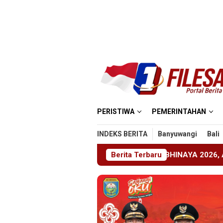
Loncat
ke
konten
PERISTIWA
PEMERINTAHAN
INDEKS BERITA
Banyuwangi
Bali
 1 Jember Gelar ABHINAYA 2026, Ajang Bergengsi Cetak Rela
Berita Terbaru