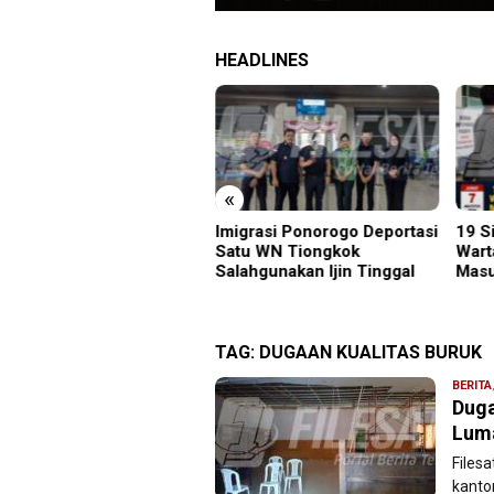
HEADLINES
«
grasi Ponorogo Deportasi
19 Siswa Sakit Bersamaan,
Samb
tu WN Tiongkok
Wartawan Sempat Terhalang
Gunu
ahgunakan Ijin Tinggal
Masuk ke Ruang UGD
Kara
Menu
TAG:
DUGAAN KUALITAS BURUK
BERITA
Duga
Luma
Filesa
kanto