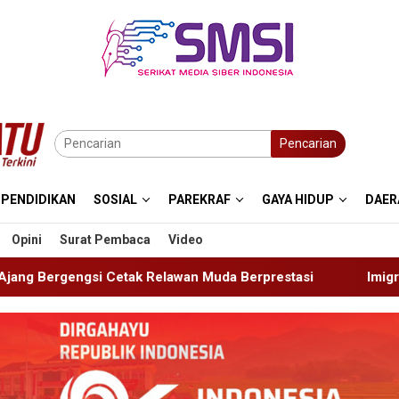
Pencarian
PENDIDIKAN
SOSIAL
PAREKRAF
GAYA HIDUP
DAER
Opini
Surat Pembaca
Video
wan Muda Berprestasi
Imigrasi Ponorogo Deportasi Sa