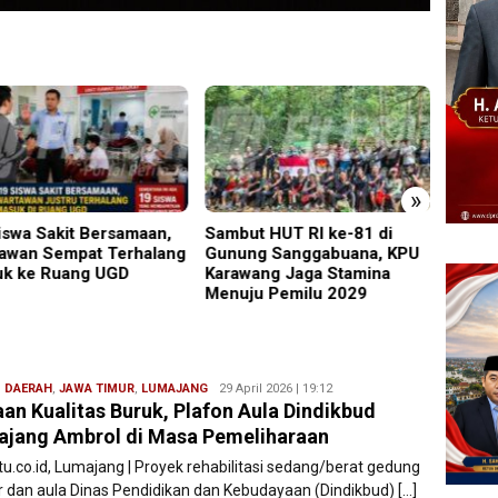
»
ut HUT RI ke-81 di
Perkenalkan Diri Lewat
PMR W
ng Sanggabuana, KPU
Safari Jumat, Kapolres
Gelar
wang Jaga Stamina
Lumajang Ajak Warga Jaga
Ajang
ju Pemilu 2029
Kamtibmas
Relaw
,
DAERAH
,
JAWA TIMUR
,
LUMAJANG
Redaksi
29 April 2026 | 19:12
an Kualitas Buruk, Plafon Aula Dindikbud
Filesatu
jang Ambrol di Masa Pemeliharaan
tu.co.id, Lumajang | Proyek rehabilitasi sedang/berat gedung
r dan aula Dinas Pendidikan dan Kebudayaan (Dindikbud) […]