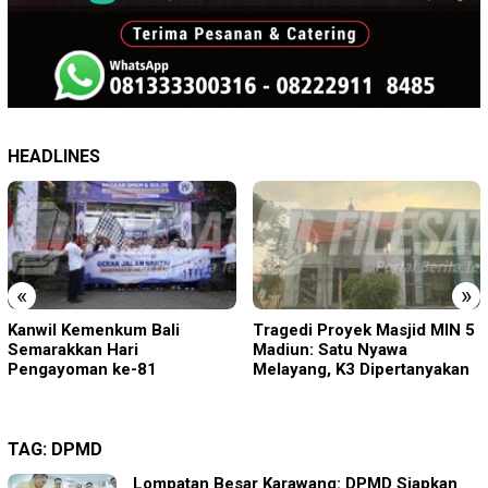
HEADLINES
«
»
Tragedi Proyek Masjid MIN 5
KA BIAS Terhenti, Lima KA
Madiun: Satu Nyawa
Ikut Terdampak, KAI Daop 7
Melayang, K3 Dipertanyakan
Gerak Cepat Pulihkan
Layanan
TAG:
DPMD
Lompatan Besar Karawang: DPMD Siapkan