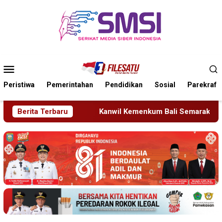
Loncat
ke
konten
Menu
Mobile
Peristiwa
Pemerintahan
Pendidikan
Sosial
Parekraf
nwil Kemenkum Bali Semarakkan Hari Pengayoman ke-81
Berita Terbaru