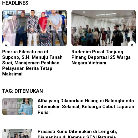
HEADLINES
«
»
Rudenim Pusat Tanjung
Empat Proyek Desa Rea
Pinang Deportasi 25 Warga
Diduga Belum Terealisasi
Negara Vietnam
TAG:
DITEMUKAN
Alfia yang Dilaporkan Hilang di Balongbendo
Ditemukan Selamat, Keluarga Cabut Laporan
Polisi
Prasasti Kuno Ditemukan di Lengkiti,
Diamankan di Kampus STAI Baturaja