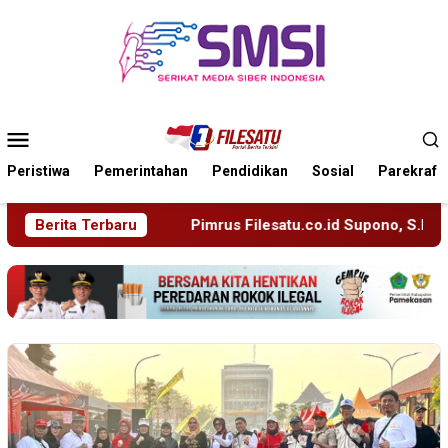
Loncat
ke
konten
Menu
Mobile
Peristiwa
Pemerintahan
Pendidikan
Sosial
Parekraf
Pimrus Filesatu.co.id Supono, S.H. Menuju Tanah Suci, Manaje
Berita Terbaru