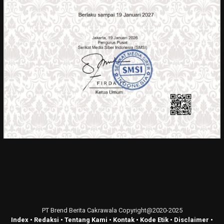
PT Brend Berita Cakrawala Copyright@2020-2025
Index
•
Redaksi
•
Tentang Kami
•
Kontak
•
Kode Etik
•
Disclaimer
•