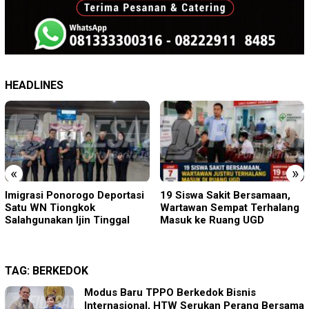
HEADLINES
«
»
19 Siswa Sakit Bersamaan,
Sambut HUT RI ke-81 di
Wartawan Sempat Terhalang
Gunung Sanggabuana, KPU
Masuk ke Ruang UGD
Karawang Jaga Stamina
Menuju Pemilu 2029
TAG:
BERKEDOK
Modus Baru TPPO Berkedok Bisnis
Internasional, HTW Serukan Perang Bersama