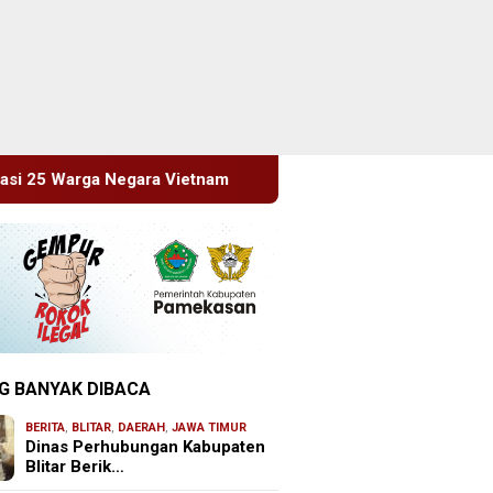
tnam
Empat Proyek Desa Rea Diduga Belum Terealisasi
G BANYAK DIBACA
BERITA
,
BLITAR
,
DAERAH
,
JAWA TIMUR
Dinas Perhubungan Kabupaten
Blitar Berik…