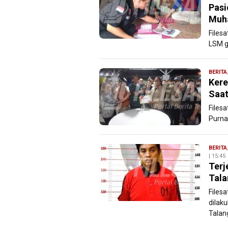
Pasi
Muh
Files
LSM g
BERITA
Kere
Saat
Files
Purna
BERITA
| 15:45
Terj
Tala
Files
dilak
Talang