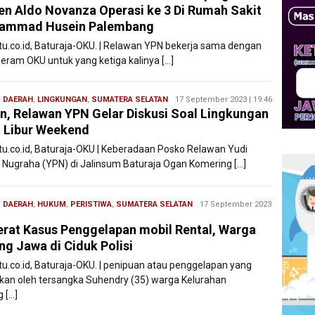
en Aldo Novanza Operasi ke 3 Di Rumah Sakit
ammad Husein Palembang
atu.co.id, Baturaja-OKU. | Relawan YPN bekerja sama dengan
eram OKU untuk yang ketiga kalinya […]
,
DAERAH
,
LINGKUNGAN
,
SUMATERA SELATAN
Redaksi
17 September 2023 | 19:46
n, Relawan YPN Gelar Diskusi Soal Lingkungan
Filesatu
 Libur Weekend
atu.co.id, Baturaja-OKU | Keberadaan Posko Relawan Yudi
 Nugraha (YPN) di Jalinsum Baturaja Ogan Komering […]
,
DAERAH
,
HUKUM
,
PERISTIWA
,
SUMATERA SELATAN
Redaksi
17 September 2023
Filesatu
erat Kasus Penggelapan mobil Rental, Warga
ng Jawa di Ciduk Polisi
atu.co.id, Baturaja-OKU. | penipuan atau penggelapan yang
ukan oleh tersangka Suhendry (35) warga Kelurahan
 […]