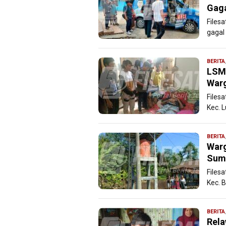
Gaga
Filesa
gagal
BERITA
LSM 
Warg
Files
Kec. 
BERITA
Warg
Sumu
Files
Kec. 
BERITA
Rel