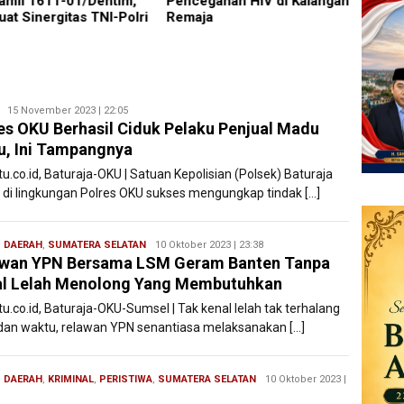
amil 1611-01/Dentim,
Pencegahan HIV di Kalangan
Suci,
uat Sinergitas TNI-Polri
Remaja
Pelaya
Maksi
Redaksi
15 November 2023 | 22:05
es OKU Berhasil Ciduk Pelaku Penjual Madu
Filesatu
u, Ini Tampangnya
tu.co.id, Baturaja-OKU | Satuan Kepolisian (Polsek) Baturaja
 di lingkungan Polres OKU sukses mengungkap tindak […]
,
DAERAH
,
SUMATERA SELATAN
Redaksi
10 Oktober 2023 | 23:38
awan YPN Bersama LSM Geram Banten Tanpa
Filesatu
l Lelah Menolong Yang Membutuhkan
tu.co.id, Baturaja-OKU-Sumsel | Tak kenal lelah tak terhalang
 dan waktu, relawan YPN senantiasa melaksanakan […]
,
DAERAH
,
KRIMINAL
,
PERISTIWA
,
SUMATERA SELATAN
Redaksi
10 Oktober 2023 |
Filesatu