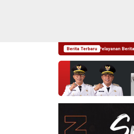
 Manajemen Pastikan Pelayanan Berita Tetap Maksimal
Berita Terbaru
R