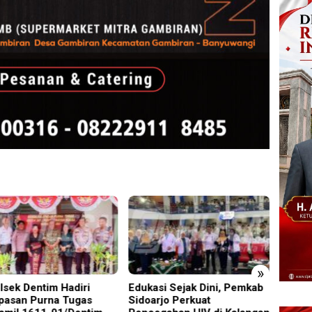
»
lsek Dentim Hadiri
Edukasi Sejak Dini, Pemkab
Pimrus
pasan Purna Tugas
Sidoarjo Perkuat
Supon