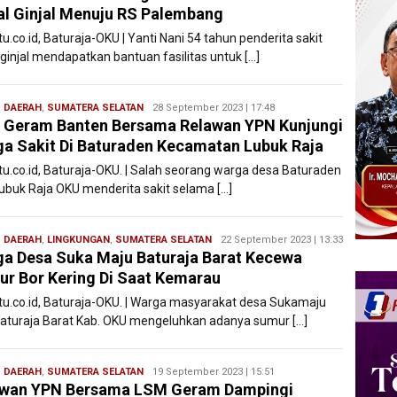
l Ginjal Menuju RS Palembang
tu.co.id, Baturaja-OKU | Yanti Nani 54 tahun penderita sakit
 ginjal mendapatkan bantuan fasilitas untuk […]
,
DAERAH
,
SUMATERA SELATAN
Redaksi
28 September 2023 | 17:48
Geram Banten Bersama Relawan YPN Kunjungi
Filesatu
a Sakit Di Baturaden Kecamatan Lubuk Raja
atu.co.id, Baturaja-OKU. | Salah seorang warga desa Baturaden
Lubuk Raja OKU menderita sakit selama […]
,
DAERAH
,
LINGKUNGAN
,
SUMATERA SELATAN
Redaksi
22 September 2023 | 13:33
a Desa Suka Maju Baturaja Barat Kecewa
Filesatu
r Bor Kering Di Saat Kemarau
atu.co.id, Baturaja-OKU. | Warga masyarakat desa Sukamaju
Baturaja Barat Kab. OKU mengeluhkan adanya sumur […]
,
DAERAH
,
SUMATERA SELATAN
Redaksi
19 September 2023 | 15:51
awan YPN Bersama LSM Geram Dampingi
Filesatu