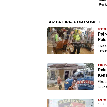
gara Vietnam
Danr
Perk
TAG:
BATURAJA OKU SUMSEL
BERITA
Polr
Pals
Filesa
Timur
BERITA
Rel
Kena
Filesa
jarak
BERITA
16:12