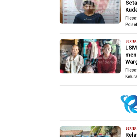
Seta
Kud
Files
Polse
BERITA
LSM
meng
War
Files
Kelur
BERITA
Rela