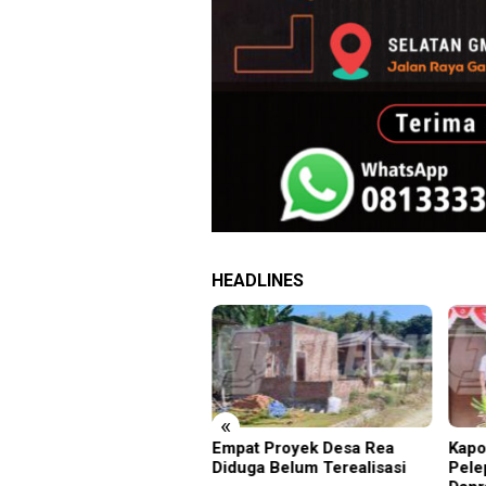
HEADLINES
«
denim Pusat Tanjung
Empat Proyek Desa Rea
Kapo
ang Deportasi 25 Warga
Diduga Belum Terealisasi
Pele