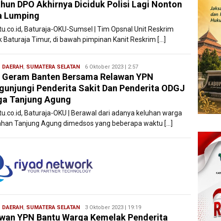
hun DPO Akhirnya Diciduk Polisi Lagi Nonton
a Lumping
atu.co.id, Baturaja-OKU-Sumsel | Tim Opsnal Unit Reskrim
k Baturaja Timur, di bawah pimpinan Kanit Reskrim […]
,
DAERAH
,
SUMATERA SELATAN
Redaksi
6 Oktober 2023 | 2:57
 Geram Banten Bersama Relawan YPN
Filesatu
unjungi Penderita Sakit Dan Penderita ODGJ
ga Tanjung Agung
atu.co.id, Baturaja-OKU | Berawal dari adanya keluhan warga
ahan Tanjung Agung dimedsos yang beberapa waktu […]
,
DAERAH
,
SUMATERA SELATAN
Redaksi
3 Oktober 2023 | 19:19
wan YPN Bantu Warga Kemelak Penderita
Filesatu