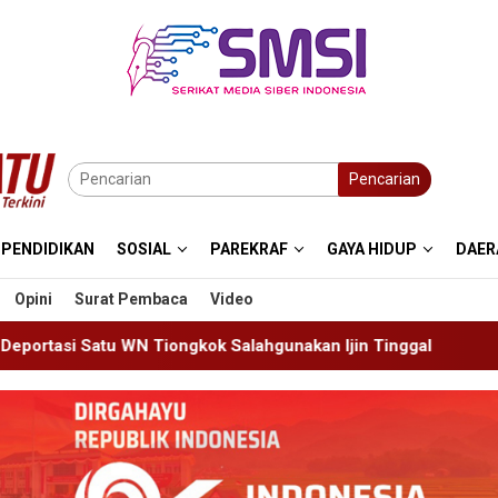
Pencarian
PENDIDIKAN
SOSIAL
PAREKRAF
GAYA HIDUP
DAER
Opini
Surat Pembaca
Video
k Salahgunakan Ijin Tinggal
19 Siswa Sakit Bersamaan