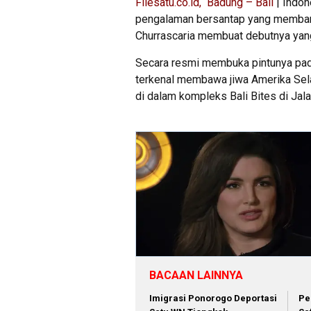
Filesatu.co.id, Badung – Bali
| Indon
pengalaman bersantap yang membang
Churrascaria membuat debutnya yang 
Secara resmi membuka pintunya pada
terkenal membawa jiwa Amerika Selat
di dalam kompleks Bali Bites di Jala
BACAAN LAINNYA
Imigrasi Ponorogo Deportasi
Pe