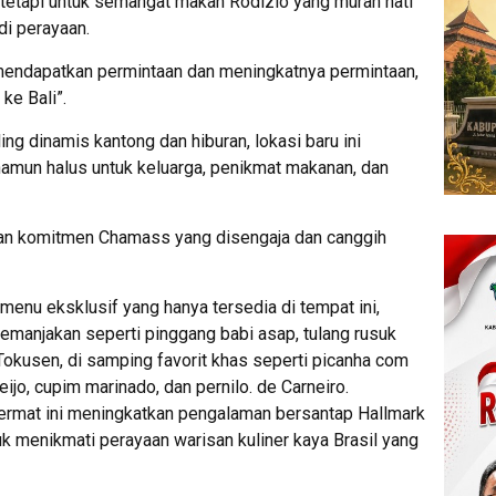
tetapi untuk semangat makan Rodízio yang murah hati
i perayaan.
 mendapatkan permintaan dan meningkatnya permintaan,
ke Bali”.
ing dinamis kantong dan hiburan, lokasi baru ini
amun halus untuk keluarga, penikmat makanan, dan
gan komitmen Chamass yang disengaja dan canggih
menu eksklusif yang hanya tersedia di tempat ini,
manjakan seperti pinggang babi asap, tulang rusuk
 Tokusen, di samping favorit khas seperti picanha com
ijo, cupim marinado, dan pernilo. de Carneiro.
ermat ini meningkatkan pengalaman bersantap Hallmark
k menikmati perayaan warisan kuliner kaya Brasil yang