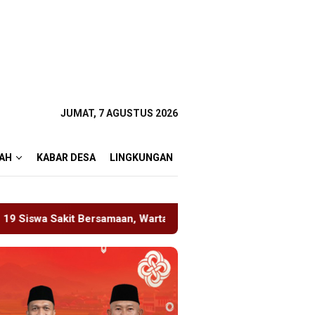
JUMAT, 7 AGUSTUS 2026
AH
KABAR DESA
LINGKUNGAN
, Wartawan Sempat Terhalang Masuk ke Ruang UGD
Sam