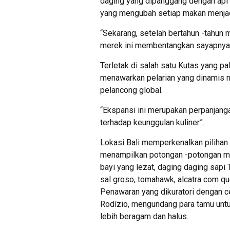
daging yang dipanggang dengan api 
yang mengubah setiap makan menjad
“Sekarang, setelah bertahun -tahun
merek ini membentangkan sayapnya 
Terletak di salah satu Kutas yang pal
menawarkan pelarian yang dinamis n
pelancong global.
“Ekspansi ini merupakan perpanjan
terhadap keunggulan kuliner”.
Lokasi Bali memperkenalkan pilihan 
menampilkan potongan -potongan me
bayi yang lezat, daging daging sapi
sal groso, tomahawk, alcatra com que
Penawaran yang dikuratori dengan c
Rodízio, mengundang para tamu untu
lebih beragam dan halus.