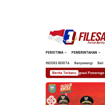
Loncat
ke
konten
PERISTIWA
PEMERINTAHAN
INDEKS BERITA
Banyuwangi
Bali
prestasi
Imigrasi Ponorogo Deportasi Satu WN Tiongko
Berita Terbaru