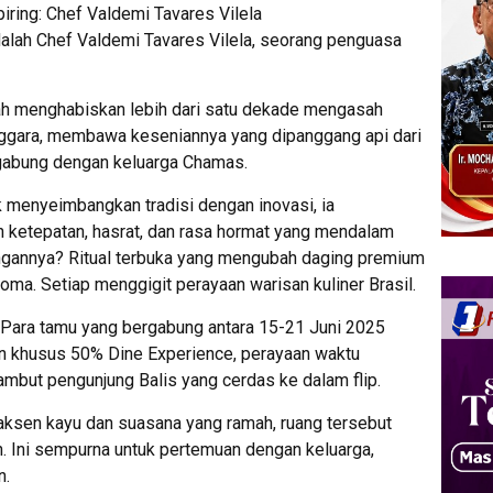
ring: Chef Valdemi Tavares Vilela
dalah Chef Valdemi Tavares Vilela, seorang penguasa
elah menghabiskan lebih dari satu dekade mengasah
nggara, membawa keseniannya yang dipanggang api dari
gabung dengan keluarga Chamas.
menyeimbangkan tradisi dengan inovasi, ia
 ketepatan, hasrat, dan rasa hormat yang mendalam
ngannya? Ritual terbuka yang mengubah daging premium
oma. Setiap menggigit perayaan warisan kuliner Brasil.
Para tamu yang bergabung antara 15-21 Juni 2025
n khusus 50% Dine Experience, perayaan waktu
mbut pengunjung Balis yang cerdas ke dalam flip.
raksen kayu dan suasana yang ramah, ruang tersebut
 Ini sempurna untuk pertemuan dengan keluarga,
n.