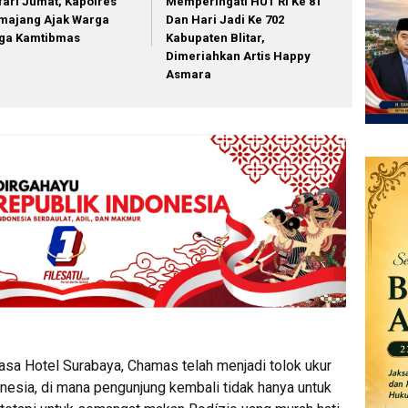
fari Jumat, Kapolres
Memperingati HUT RI Ke 81
majang Ajak Warga
Dan Hari Jadi Ke 702
ga Kamtibmas
Kabupaten Blitar,
Dimeriahkan Artis Happy
Asmara
Vasa Hotel Surabaya, Chamas telah menjadi tolok ukur
onesia, di mana pengunjung kembali tidak hanya untuk