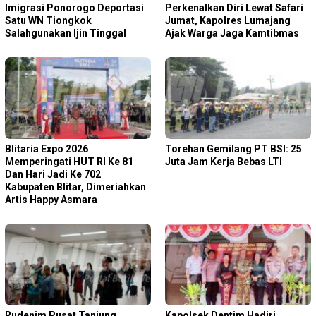
Imigrasi Ponorogo Deportasi
Perkenalkan Diri Lewat Safari
Satu WN Tiongkok
Jumat, Kapolres Lumajang
Salahgunakan Ijin Tinggal
Ajak Warga Jaga Kamtibmas
Blitaria Expo 2026
Torehan Gemilang PT BSI: 25
Memperingati HUT RI Ke 81
Juta Jam Kerja Bebas LTI
Dan Hari Jadi Ke 702
Kabupaten Blitar, Dimeriahkan
Artis Happy Asmara
Rudenim Pusat Tanjung
Kapolsek Dentim Hadiri