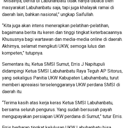
“Misalnya, berita di Labuhanbatu tidak hanya dibaca oleh
masyarakat Labuhanbatu saja, tapi juga khalayak ramai di
daerah lain, bahkan nasional,” ungkap Saifullah.
“Kita juga akan intens menerapkan pelatihan-pelatihan,
bagaimana berita itu keren dan tinggi tingkat keterbacaannya.
Khususnya bagi wartawan dan media-media online di daerah.
Akhirnya, selamat mengikuti UKW, semoga lulus dan
kompeten,” tutupnya.
Sementara itu, Ketua SMSI Sumut, Erris J Napitupuli
didampingi Ketua SMSI Labuhanbatu Raya Teguh AP Sitorus,
yang sekaligus Panitia UKW Kabupaten Labuhambatu, turut
memberi apreaiasi terselenggaranya UKW perdana SMSI di
daerah itu.
“Terima kasih atas kerja keras Ketua SMSI Labuhanbatu,
bersama seluruh pengurus. Yang sudah bersusah payah
mengupayakan persiapan UKW perdana di Sumut,” tutur Erris.
Erris berharap tingkat kelulusan UKW Labuhanbatu bisa