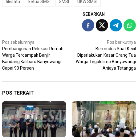
filesatu
ketua SMSI
SMSI
UKW SMSI
SEBARKAN
Navigasi
Pos sebelumnya
Pos berikutnya
Pembangunan Relokasi Rumah
Bermodus Saat Kecil
pos
Warga Terdampak Banjir
Diperlakukan Kasar Orang Tua
Bandang Kalibaru Banyuwangi
Warga Tegaldlimo Banyuwangi
Capai 90 Persen
Aniaya Tetangga
POS TERKAIT