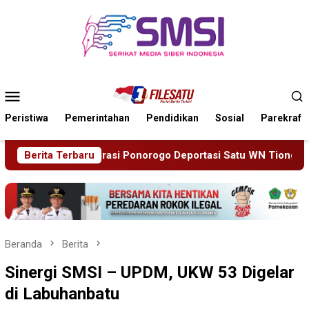
Loncat
ke
konten
Menu
Mobile
Peristiwa
Pemerintahan
Pendidikan
Sosial
Parekraf
portasi Satu WN Tiongkok Salahgunakan Ijin Tinggal
Berita Terbaru
19
Beranda
Berita
Sinergi SMSI – UPDM, UKW 53 Digelar
di Labuhanbatu