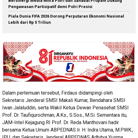
Bersinergi Media Mitra Polri dan Sahabat Propam Dukung
Pengawasan Partisipatif demi Polri Presisi
Piala Dunia FIFA 2026 Dorong Perputaran Ekonomi Nasional
Lebih dari Rp 5 Triliun
Dalam pertemuan tersebut, Firdaus didampingi oleh
Sekretaris Jenderal SMSI Makali Kumar, Bendahara SMSI
Iwan Jalaluddin, serta Wakil Ketua Dewan Penasehat SMSI
Prof. Dr. Taufiqurochman, A.Ks., S.Sos., M.Si. Sementara itu,
JAM-Intel Kejagung RI Prof. Dr. Reda Manthovani hadir
bersama Ketua Umum ABPEDNAS Ir. H. Indra Utama, M.PWK.,
IPU, dan Sekretaris Jenderal ABPEDNAS Adhitya Yusma