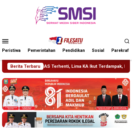
Loncat
ke
konten
Menu
Mobile
Peristiwa
Pemerintahan
Pendidikan
Sosial
Parekraf
 KA Ikut Terdampak, KAI Daop 7 Gerak Cepat Pulihkan Layanan
Berita Terbaru