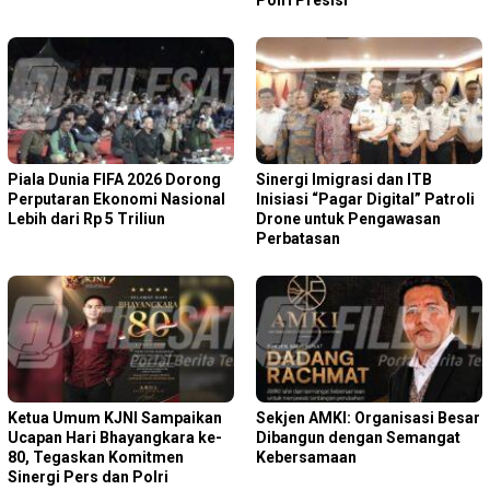
Piala Dunia FIFA 2026 Dorong
Sinergi Imigrasi dan ITB
Perputaran Ekonomi Nasional
Inisiasi “Pagar Digital” Patroli
Lebih dari Rp 5 Triliun
Drone untuk Pengawasan
Perbatasan
Ketua Umum KJNI Sampaikan
Sekjen AMKI: Organisasi Besar
Ucapan Hari Bhayangkara ke-
Dibangun dengan Semangat
80, Tegaskan Komitmen
Kebersamaan
Sinergi Pers dan Polri