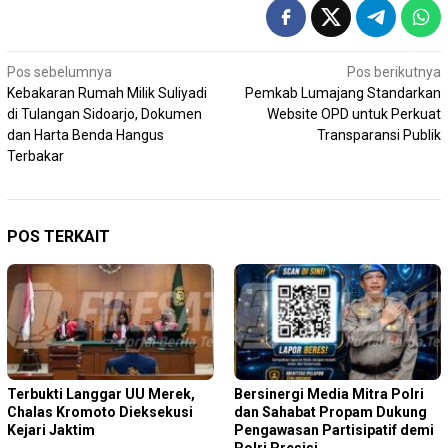
Navigasi
Pos sebelumnya
Pos berikutnya
Kebakaran Rumah Milik Suliyadi
Pemkab Lumajang Standarkan
pos
di Tulangan Sidoarjo, Dokumen
Website OPD untuk Perkuat
dan Harta Benda Hangus
Transparansi Publik
Terbakar
POS TERKAIT
Terbukti Langgar UU Merek,
Bersinergi Media Mitra Polri
Chalas Kromoto Dieksekusi
dan Sahabat Propam Dukung
Kejari Jaktim
Pengawasan Partisipatif demi
Polri Presisi