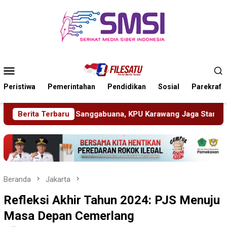
Loncat
ke
konten
Menu
Mobile
Peristiwa
Pemerintahan
Pendidikan
Sosial
Parekraf
 Karawang Jaga Stamina Menuju Pemilu 2029
Berita Terbaru
Perkenalk
Beranda
Jakarta
Refleksi Akhir Tahun 2024: PJS Menuju
Masa Depan Cemerlang