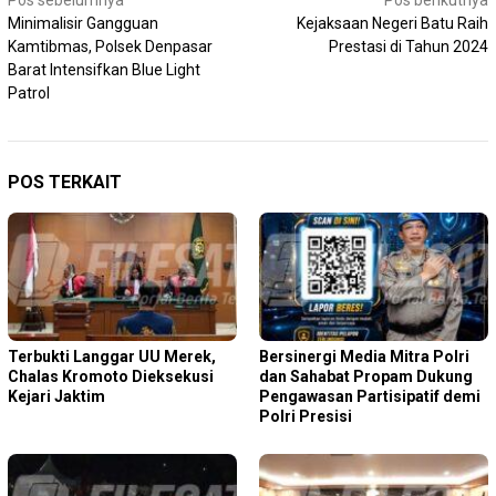
Navigasi
Pos sebelumnya
Pos berikutnya
Minimalisir Gangguan
Kejaksaan Negeri Batu Raih
pos
Kamtibmas, Polsek Denpasar
Prestasi di Tahun 2024
Barat Intensifkan Blue Light
Patrol
POS TERKAIT
Terbukti Langgar UU Merek,
Bersinergi Media Mitra Polri
Chalas Kromoto Dieksekusi
dan Sahabat Propam Dukung
Kejari Jaktim
Pengawasan Partisipatif demi
Polri Presisi