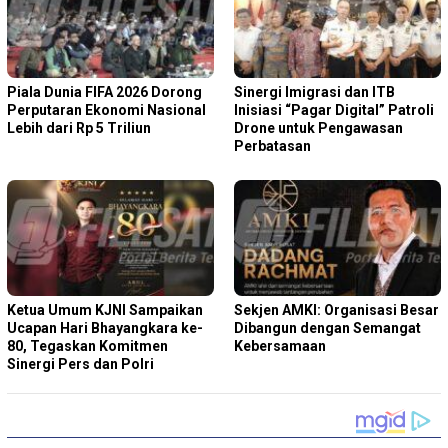
Piala Dunia FIFA 2026 Dorong
Sinergi Imigrasi dan ITB
Perputaran Ekonomi Nasional
Inisiasi “Pagar Digital” Patroli
Lebih dari Rp 5 Triliun
Drone untuk Pengawasan
Perbatasan
Ketua Umum KJNI Sampaikan
Sekjen AMKI: Organisasi Besar
Ucapan Hari Bhayangkara ke-
Dibangun dengan Semangat
80, Tegaskan Komitmen
Kebersamaan
Sinergi Pers dan Polri