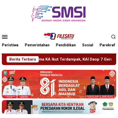
Loncat
ke
konten
Menu
Mobile
Peristiwa
Pemerintahan
Pendidikan
Sosial
Parekraf
mpak, KAI Daop 7 Gerak Cepat Pulihkan Layanan
Berita Terbaru
PMR Wir