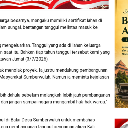
arga besarnya, mengaku memiliki sertifikat lahan di
alam sungai, bentangan tanggul melintas masuk ke
g mengeluarkan. Tanggul yang ada di lahan keluarga
saat itu. Bahkan tiap tahun tanggul tersebut kami yang
rtawan Jumat (3/7/2026).
dak menolak proyek. Ia justru mendukung pembangunan
 Masyarakat Sumberwuluh. Namun ia meminta kejelasan
rlebih dahulu sebelum melangkah lebih jauh pembangunan
ami dan jangan sampai negara mengambil hak-hak warga,”
pul di Balai Desa Sumberwuluh untuk membahas
rkena pembangunan tanggul pengaman aliran Kali