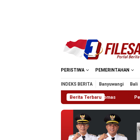
Loncat
ke
konten
PERISTIWA
PEMERINTAHAN
INDEKS BERITA
Banyuwangi
Bali
k Warga Jaga Kamtibmas
Berita Terbaru
Pelapor Datangi Dua Lembaga,