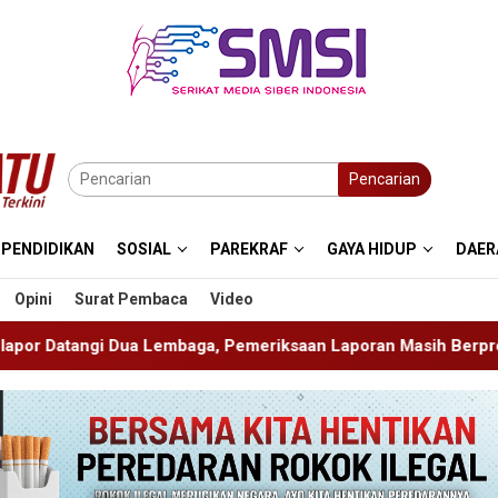
Pencarian
PENDIDIKAN
SOSIAL
PAREKRAF
GAYA HIDUP
DAER
Opini
Surat Pembaca
Video
 Pemeriksaan Laporan Masih Berproses
Blitaria Expo 2