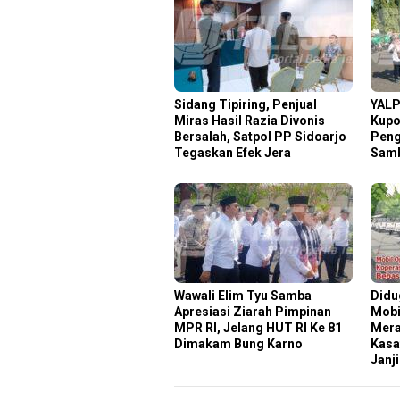
Sidang Tipiring, Penjual
YALP
Miras Hasil Razia Divonis
Kupo
Bersalah, Satpol PP Sidoarjo
Peng
Tegaskan Efek Jera
Samb
Wawali Elim Tyu Samba
‎Did
Apresiasi Ziarah Pimpinan
Mobi
MPR RI, Jelang HUT RI Ke 81
Mera
Dimakam Bung Karno
Kasa
Janj