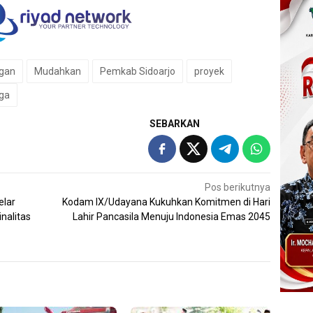
gan
Mudahkan
Pemkab Sidoarjo
proyek
ga
SEBARKAN
Pos berikutnya
elar
Kodam IX/Udayana Kukuhkan Komitmen di Hari
nalitas
Lahir Pancasila Menuju Indonesia Emas 2045