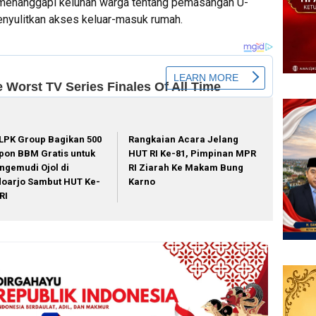
 menanggapi keluhan warga tentang pemasangan U-
menyulitkan akses keluar-masuk rumah.
LPK Group Bagikan 500
Rangkaian Acara Jelang
pon BBM Gratis untuk
HUT RI Ke-81, Pimpinan MPR
ngemudi Ojol di
RI Ziarah Ke Makam Bung
doarjo Sambut HUT Ke-
Karno
RI