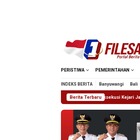
Loncat
ke
konten
PERISTIWA
PEMERINTAHAN
INDEKS BERITA
Banyuwangi
Bali
, Chalas Kromoto Dieksekusi Kejari Jaktim
Berita Terbaru
Polres Cianj