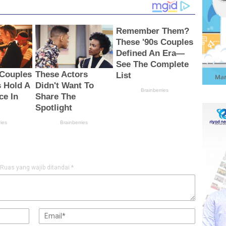
Ruas yang wajib ditandai
*