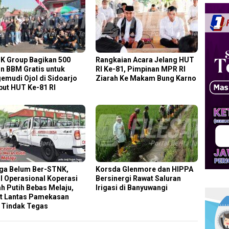
K Group Bagikan 500
Rangkaian Acara Jelang HUT
n BBM Gratis untuk
RI Ke-81, Pimpinan MPR RI
emudi Ojol di Sidoarjo
Ziarah Ke Makam Bung Karno
ut HUT Ke-81 RI
uga Belum Ber-STNK,
Korsda Glenmore dan HIPPA
l Operasional Koperasi
Bersinergi Rawat Saluran
h Putih Bebas Melaju,
Irigasi di Banyuwangi
t Lantas Pamekasan
i Tindak Tegas