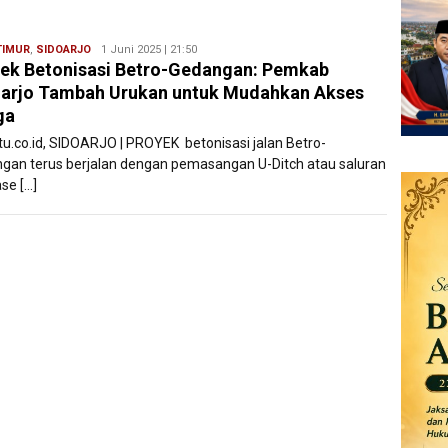
TIMUR
,
SIDOARJO
Ryan
1 Juni 2025 | 21:50
ek Betonisasi Betro-Gedangan: Pemkab
Karawang
arjo Tambah Urukan untuk Mudahkan Akses
ga
atu.co.id, SIDOARJO | PROYEK betonisasi jalan Betro-
gan terus berjalan dengan pemasangan U-Ditch atau saluran
se […]