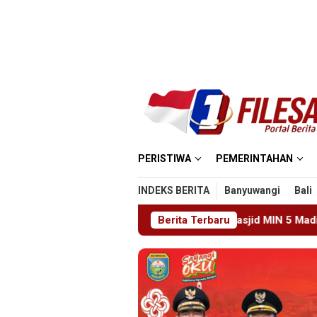
Loncat
ke
konten
PERISTIWA
PEMERINTAHAN
INDEKS BERITA
Banyuwangi
Bali
Tragedi Proyek Masjid MIN 5 Madiun: Satu Nyawa Melayang,
Berita Terbaru