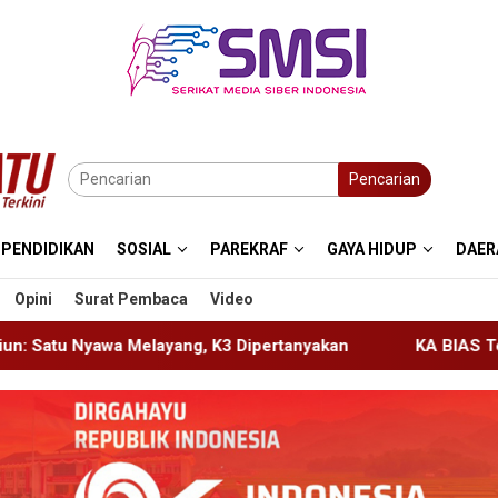
Pencarian
PENDIDIKAN
SOSIAL
PAREKRAF
GAYA HIDUP
DAER
Opini
Surat Pembaca
Video
 K3 Dipertanyakan
KA BIAS Terhenti, Lima KA Ikut Ter