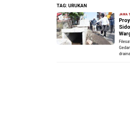
TAG:
URUKAN
JAWA 
Proy
Sido
War
Files
Gedan
draina