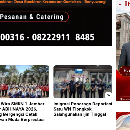
»
Wira SMKN 1 Jember
Imigrasi Ponorogo Deportasi
19 Sis
r ABHINAYA 2026,
Satu WN Tiongkok
Warta
g Bergengsi Cetak
Salahgunakan Ijin Tinggal
Masuk
wan Muda Berprestasi