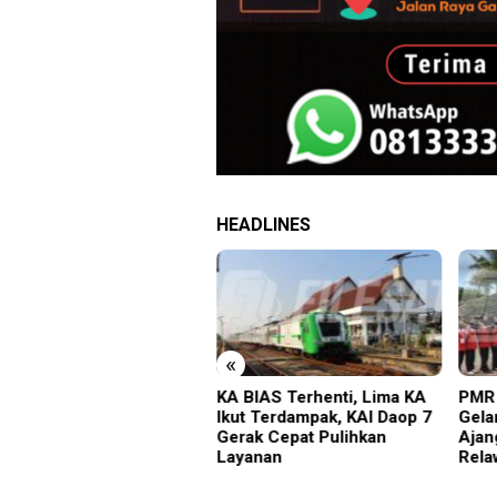
HEADLINES
«
gedi Proyek Masjid MIN
KA BIAS Terhenti, Lima KA
PMR 
adiun: Satu Nyawa
Ikut Terdampak, KAI Daop 7
Gela
ayang, K3 Dipertanyakan
Gerak Cepat Pulihkan
Ajan
Layanan
Rela