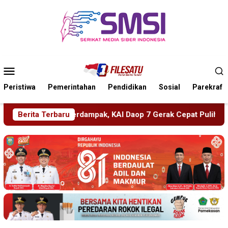
Loncat
ke
konten
Menu
Mobile
Peristiwa
Pemerintahan
Pendidikan
Sosial
Parekraf
 7 Gerak Cepat Pulihkan Layanan
Berita Terbaru
PMR Wira SMKN 1 Jemb