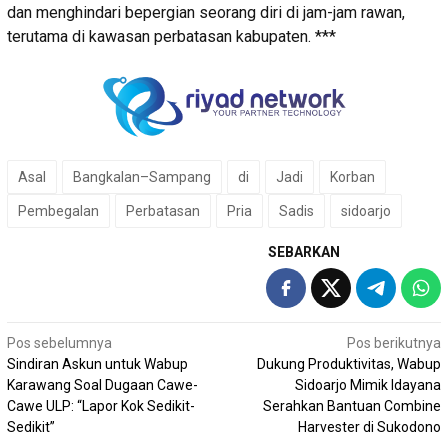
dan menghindari bepergian seorang diri di jam-jam rawan,
terutama di kawasan perbatasan kabupaten. ***
Asal
Bangkalan–Sampang
di
Jadi
Korban
Pembegalan
Perbatasan
Pria
Sadis
sidoarjo
SEBARKAN
Navigasi
Pos sebelumnya
Pos berikutnya
Sindiran Askun untuk Wabup
Dukung Produktivitas, Wabup
pos
Karawang Soal Dugaan Cawe-
Sidoarjo Mimik Idayana
Cawe ULP: “Lapor Kok Sedikit-
Serahkan Bantuan Combine
Sedikit”
Harvester di Sukodono