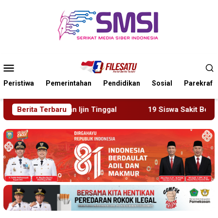
Loncat
ke
konten
Menu
Mobile
Peristiwa
Pemerintahan
Pendidikan
Sosial
Parekraf
19 Siswa Sakit Bersamaan, Wartawan Sempat Terhalang M
Berita Terbaru