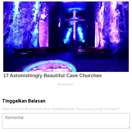
Tinggalkan Balasan
Alamat email Anda tidak akan dipublikasikan.
Ruas yang wajib ditandai
*