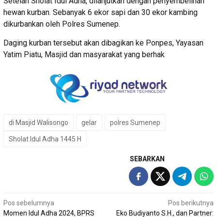
Setelah Sholat Idul Adha, dilanjutkan dengan penyembelihan
hewan kurban. Sebanyak 6 ekor sapi dan 30 ekor kambing
dikurbankan oleh Polres Sumenep.
Daging kurban tersebut akan dibagikan ke Ponpes, Yayasan
Yatim Piatu, Masjid dan masyarakat yang berhak
di Masjid Walisongo
gelar
polres Sumenep
Sholat Idul Adha 1445 H
SEBARKAN
Navigasi
Pos sebelumnya
Pos berikutnya
Momen Idul Adha 2024, BPRS
Eko Budiyanto S.H., dan Partner: