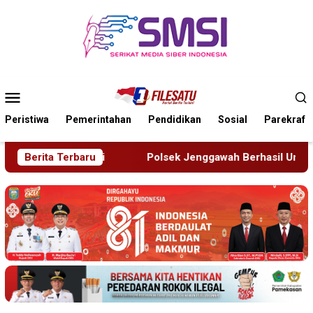
Loncat
ke
konten
Menu
Mobile
Peristiwa
Pemerintahan
Pendidikan
Sosial
Parekraf
ggawah Berhasil Ungkap Sindikat Pengelapan Mobil Rental
Berita Terbaru