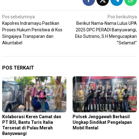
Navigasi
Pos sebelumnya
Pos berikutnya
Kapolres Indramayu Pastikan
Berikut Nama-Nama Lulus UPA
pos
Proses Hukum Peristiwa di Kos
2025 DPC PERADI Banyuwangi,
Singajaya Transparan dan
Eko Sutrisno, S.H Mengucapkan
Akuntabel
”Selamat”
POS TERKAIT
Kolaborasi Keren Camat dan
Polsek Jenggawah Berhasil
PT BSI, Bantu Turis Italia
Ungkap Sindikat Pengelapan
Tersesat di Pulau Merah
Mobil Rental
Banyuwangi