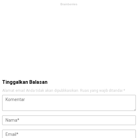
Tinggalkan Balasan
Alamat email Anda tidak akan dipublikasikan.
Ruas yang wajib ditandai
*