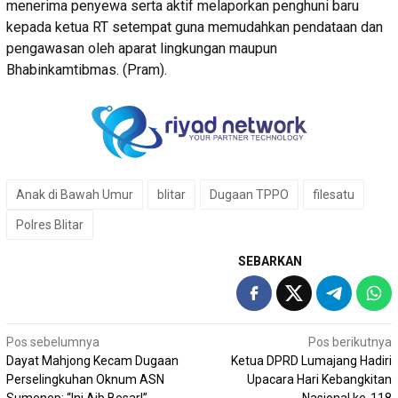
menerima penyewa serta aktif melaporkan penghuni baru
kepada ketua RT setempat guna memudahkan pendataan dan
pengawasan oleh aparat lingkungan maupun
Bhabinkamtibmas. (Pram).
Anak di Bawah Umur
blitar
Dugaan TPPO
filesatu
Polres Blitar
SEBARKAN
Navigasi
Pos sebelumnya
Pos berikutnya
Dayat Mahjong Kecam Dugaan
Ketua DPRD Lumajang Hadiri
pos
Perselingkuhan Oknum ASN
Upacara Hari Kebangkitan