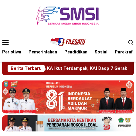
Loncat
ke
konten
Menu
Mobile
Peristiwa
Pemerintahan
Pendidikan
Sosial
Parekraf
pak, KAI Daop 7 Gerak Cepat Pulihkan Layanan
Berita Terbaru
PMR Wir