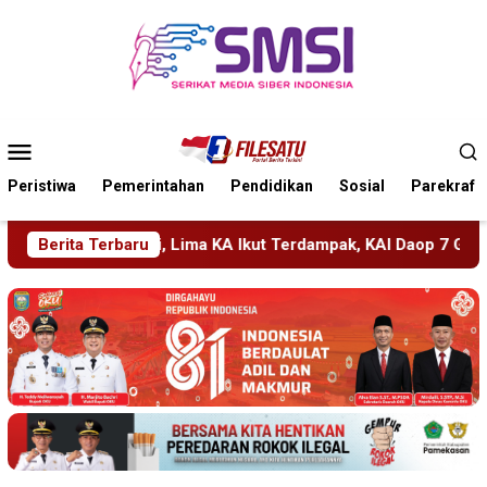
Loncat
ke
konten
Menu
Mobile
Peristiwa
Pemerintahan
Pendidikan
Sosial
Parekraf
erdampak, KAI Daop 7 Gerak Cepat Pulihkan Layanan
Berita Terbaru
PM