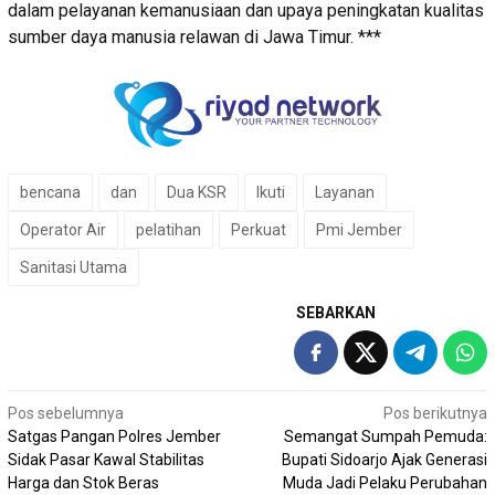
dalam pelayanan kemanusiaan dan upaya peningkatan kualitas
sumber daya manusia relawan di Jawa Timur. ***
bencana
dan
Dua KSR
Ikuti
Layanan
Operator Air
pelatihan
Perkuat
Pmi Jember
Sanitasi Utama
SEBARKAN
Navigasi
Pos sebelumnya
Pos berikutnya
Satgas Pangan Polres Jember
Semangat Sumpah Pemuda:
pos
Sidak Pasar Kawal Stabilitas
Bupati Sidoarjo Ajak Generasi
Harga dan Stok Beras
Muda Jadi Pelaku Perubahan